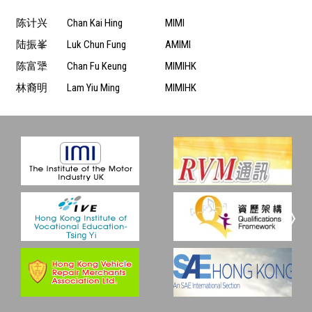
陈计兴
Chan Kai Hing
MIMI
陆振峯
Luk Chun Fung
AMIMI
陈富犟
Chan Fu Keung
MIMIHK
林裔明
Lam Yiu Ming
MIMIHK